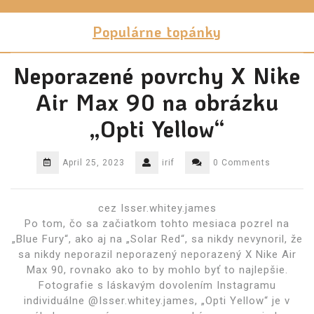
Skip
to
Populárne topánky
content
Neporazené povrchy X Nike
Air Max 90 na obrázku
„Opti Yellow“
April 25, 2023
irif
0 Comments
cez Isser.whitey.james
Po tom, čo sa začiatkom tohto mesiaca pozrel na
„Blue Fury“, ako aj na „Solar Red“, sa nikdy nevynoril, že
sa nikdy neporazil neporazený neporazený X Nike Air
Max 90, rovnako ako to by mohlo byť to najlepšie.
Fotografie s láskavým dovolením Instagramu
individuálne @Isser.whitey.james, „Opti Yellow“ je v