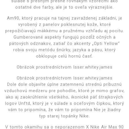
súlade s presným presne rovnakým vzorecmi ako
ostatné dve farby, ale je to oveľa výraznejšie.
Am90, ktorý pracuje na tajnej zavraždenej základni, je
vyrobený z panelov poklesnutej kože, ktoré
prepožičiavajú mäkkému a pružnému vzhľadu aj pocitu.
Gumberované aspekty fungujú pozdĺž očných a
pätových odznakov, zatiaľ čo akcenty „Opti Yellow“
robia svoju metódu šnúrky, jazyka a pásu, ktorý
obklopuje celú hornú časť.
Obrázok prostredníctvom Isser.whitey.james
Obrázok prostredníctvom Isser.whitey.james
Dole dole objavíte úplne zatemnenú strednú príbuznú
vzduchovú medzeru pre pohodlie, ktoré je mimo grafov,
ako aj zaokrúhlenie všetkého, ikonické päť štrajkových
logov Unftd, ktorý je v súlade s oceľovým čipkou, ktorý
vám to pripomína, že vám to pripomína Nie je žiadny
typ starej topánky Nike.
V tomto okamihu sa o neporazenom X Nike Air Max 90