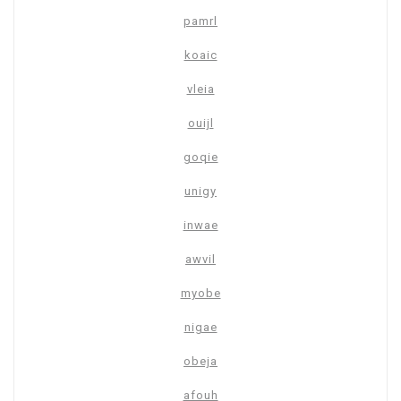
pamrl
koaic
vleia
ouijl
goqie
unigy
inwae
awvil
myobe
nigae
obeja
afouh