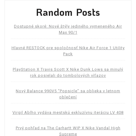
Random Posts
Dostupné skoré: Nové štýly jediného vymeneného Air
Max 90/1
Hlavné RESTOCK pre spoločnosť Nike Air Force 1 Utility
Pack
PlayStation X Travis Scott X Nike Dunk Lows sa minulý
rok posielali do tombolových víťazov
Nový Balance 990V5 “Popsicle” sa oblieka v letnom
oblečení
Virgil Ablho vydáva mestskú exkluzívnu iteráciu LV 408
Prvý pohľad na The Carhartt WIP X Nike Vandal High
Supreme