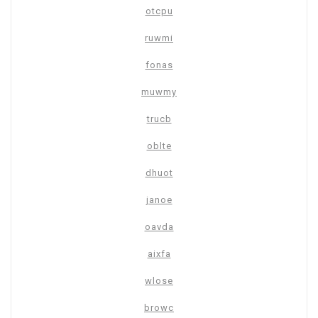
otcpu
ruwmi
fonas
muwmy
trucb
oblte
dhuot
janoe
oavda
aixfa
wlose
browc