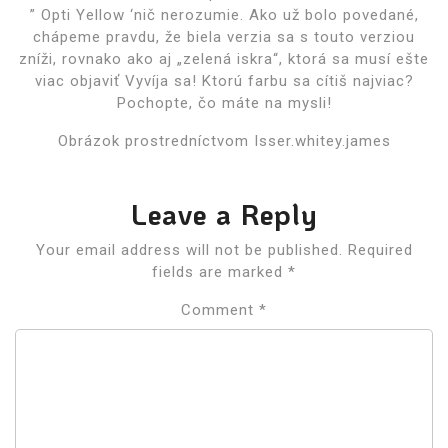
” Opti Yellow ‘nič nerozumie. Ako už bolo povedané,
chápeme pravdu, že biela verzia sa s touto verziou
zníži, rovnako ako aj „zelená iskra“, ktorá sa musí ešte
viac objaviť Vyvíja sa! Ktorú farbu sa cítiš najviac?
Pochopte, čo máte na mysli!
Obrázok prostredníctvom Isser.whitey.james
Leave a Reply
Your email address will not be published.
Required
fields are marked
*
Comment
*