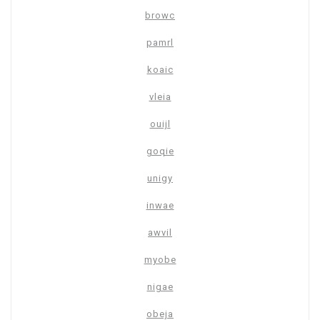
browc
pamrl
koaic
vleia
ouijl
goqie
unigy
inwae
awvil
myobe
nigae
obeja