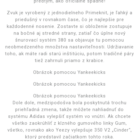
predtým, ako oficiálne spadne!
Zvuk je vyrobený z jednodielneho Primeknit, je ľahký a
priedušný v rovnakom čase, čo je najlepšie pre
každodenné nosenie. Zostavte si obloženie zostupuje
na bočné aj stredné strany, zatiaľ čo úplne nový
šnurovací systém 380 sa objavuje tu pomocou
neobmedzeného množstva nastaviteľnosti. Udržiavanie
toho, ak máte radi starú inštitúciu, potom tradičné páry
tiež zahrnuli priamo z krabice.
Obrázok pomocou Yankeekicks
Obrázok pomocou Yankeekicks
Obrázok pomocou Yankeekicks
Dole dole, medzipodošva bola poskytnutá trochu
priehľadná zmena, takže môžete nahliadnuť do
systému Adidas vylepšiť systém vo vnútri. Ak chcete
všetko zaokrúhliť z klzného gumového linky Gum,
všetko, rovnako ako Yeezy vylepšuje 350 V2 „Cinder“,
ktorý predstavil začiatkom tohto roka.