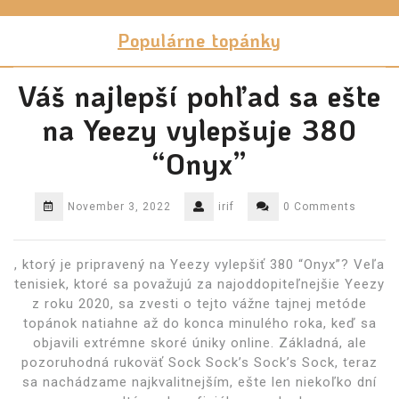
Skip
to
Populárne topánky
content
Váš najlepší pohľad sa ešte
na Yeezy vylepšuje 380
“Onyx”
November 3, 2022
irif
0 Comments
, ktorý je pripravený na Yeezy vylepšiť 380 “Onyx”? Veľa
tenisiek, ktoré sa považujú za najoddopiteľnejšie Yeezy
z roku 2020, sa zvesti o tejto vážne tajnej metóde
topánok natiahne až do konca minulého roka, keď sa
objavili extrémne skoré úniky online. Základná, ale
pozoruhodná rukoväť Sock Sock’s Sock’s Sock, teraz
sa nachádzame najkvalitnejším, ešte len niekoľko dní