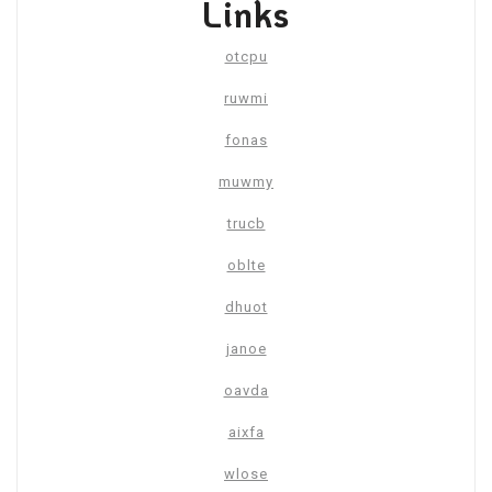
Links
otcpu
ruwmi
fonas
muwmy
trucb
oblte
dhuot
janoe
oavda
aixfa
wlose