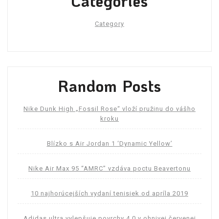
Categories
Category
Random Posts
Nike Dunk High „Fossil Rose“ vloží pružinu do vášho
kroku
Blízko s Air Jordan 1 ‘Dynamic Yellow’
Nike Air Max 95 “AMRC” vzdáva poctu Beavertonu
10 najhorúcejších vydaní tenisiek od apríla 2019
Adidas ultra vylepšuje povrchy 4.0 v ohnivej červenej